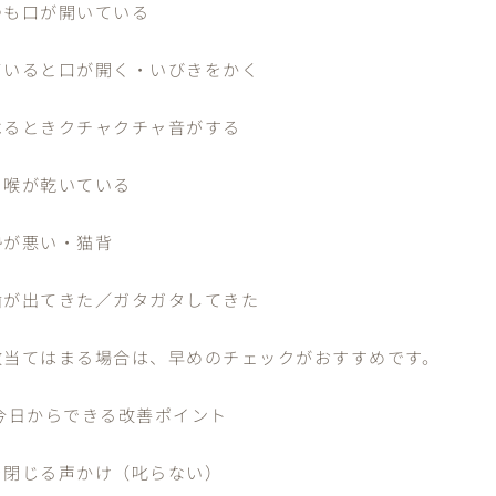
つも口が開いている
ていると口が開く・いびきをかく
べるときクチャクチャ音がする
、喉が乾いている
勢が悪い・猫背
歯が出てきた／ガタガタしてきた
数当てはまる場合は、早めのチェックがおすすめです。
 今日からできる改善ポイント
を閉じる声かけ（叱らない）