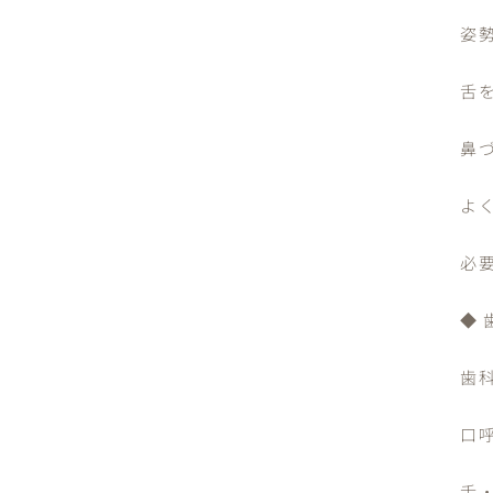
姿
舌
鼻
よ
必要
◆
歯
口
舌