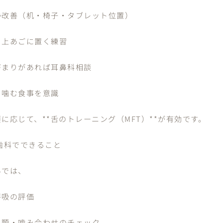
勢改善（机・椅子・タブレット位置）
を上あごに置く練習
づまりがあれば耳鼻科相談
く噛む食事を意識
に応じて、**舌のトレーニング（MFT）**が有効です。
 歯科でできること
科では、
呼吸の評価
・顎・噛み合わせのチェック