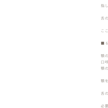
指
舌
こ
■ 
顎
口
顎
顎
舌
必