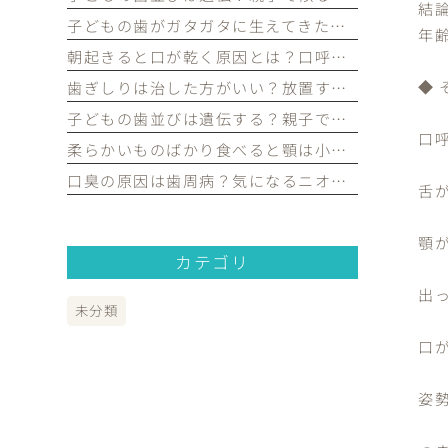
結
子どもの歯がガタガタに生えてきたけど大丈夫？永久歯の歯並びについて歯科医が解説｜宮原・さいたま市北区の歯医者
年
朝起きると口が乾く原因とは？口呼吸や歯並びとの関係を歯科医が解説｜宮原・さいたま市北区の歯医者
◆
歯ぎしりは治した方がいい？放置するリスクや原因を歯科医が解説｜宮原・さいたま市北区の歯医者
子どもの歯並びは遺伝する？親子で似る理由や予防できるポイントを歯科医が解説｜宮原・さいたま市北区の歯医者
口
柔らかいものばかり食べると顎は小さくなる？子どもの歯並びとの関係を歯科医が解説｜宮原・さいたま市北区の歯医者
口臭の原因は歯周病？気になるニオイの原因や対策を歯科医が解説｜宮原・さいたま市北区の歯医者
舌
顎
カテゴリ
出
未分類
口
姿