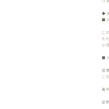
つ
◆
■ 
こ
た
小
■ 
習
こ
鼻
姿