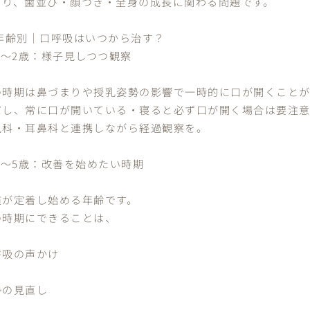
まり、歯並び・顔つき・全身の成長に関わる問題です。
 年齢別｜口呼吸はいつから治す？
0〜2歳：様子見しつつ観察
の時期は鼻づまりや授乳姿勢の影響で一時的に口が開くことが
だし、常に口が開いている・寝ると必ず口が開く場合は要注
児科・耳鼻科と連携しながら経過観察を。
3〜5歳：改善を始めたい時期
慣が定着し始める年齢です。
の時期にできることは、
呼吸の声かけ
勢の見直し