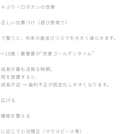
しゃぶり・口ポカンの改善
の正しい位置づけ（遊び感覚で）
こで整うと、将来の歯並びリスクを大きく減らせます。
6〜10歳：最重要の“改善ゴールデンタイム”
の成長が最も活発な時期。
呼吸を放置すると、
の成長不足 → 歯列不正が固定化しやすくなります。
を広げる
の機能を整える
要に応じて小児矯正（マウスピース等）