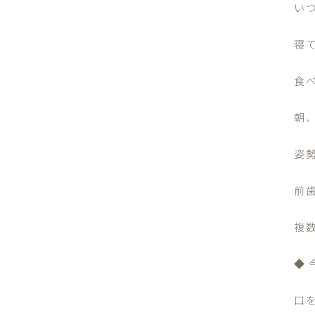
い
寝
食
朝
姿
前
複
◆
口