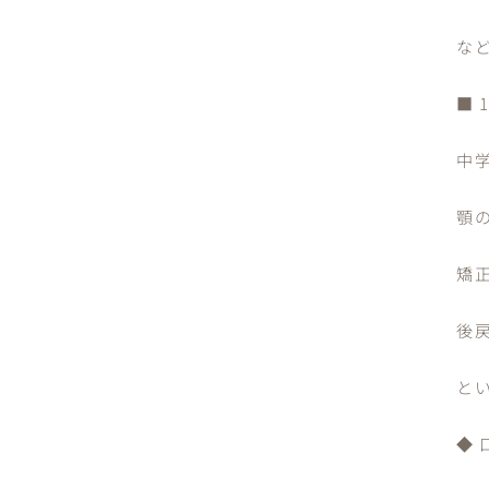
な
■
中
顎
矯
後
と
◆