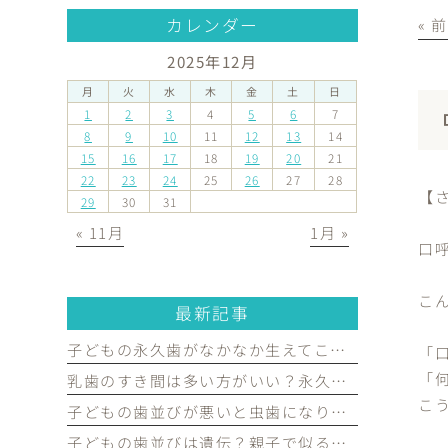
カレンダー
« 
2025年12月
月
火
水
木
金
土
日
1
2
3
4
5
6
7
8
9
10
11
12
13
14
15
16
17
18
19
20
21
22
23
24
25
26
27
28
【
29
30
31
« 11月
1月 »
口
こ
最新記事
子どもの永久歯がなかなか生えてこない…受診した方がよいケースを歯科医が解説｜宮原・さいたま市北区の歯医者
「
「
乳歯のすき間は多い方がいい？永久歯がきれいに並ぶために必要な理由を歯科医が解説｜宮原・さいたま市北区の歯医者
こ
子どもの歯並びが悪いと虫歯になりやすい？歯並びとお口の健康の関係を歯科医が解説｜宮原・さいたま市北区の歯医者
子どもの歯並びは遺伝？親子で似る部分と生活習慣で変えられる部分を歯科医が解説｜宮原・さいたま市北区の歯医者