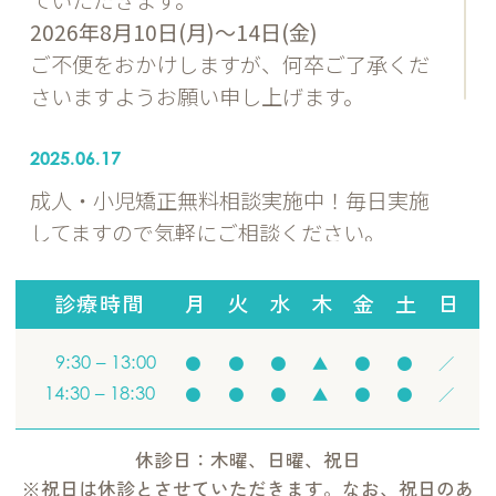
2026年8月10日(月)〜14日(金)
ご不便をおかけしますが、何卒ご了承くだ
さいますようお願い申し上げます。
2025.06.17
成人・小児矯正無料相談実施中！毎日実施
してますので気軽にご相談ください。
2025.06.12
診療時間
月
火
水
木
金
土
日
ブログの更新始めました。
9:30 – 13:00
●
●
●
▲
●
●
／
14:30 – 18:30
●
●
●
▲
●
●
／
2025.06.06
HPを制作いたしました。今後共よろしくお
休診日：木曜、日曜、祝日
願いいたします。
※祝日は休診とさせていただきます。なお、祝日のあ