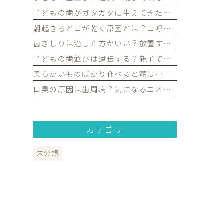
子どもの歯がガタガタに生えてきたけど大丈夫？永久歯の歯並びについて歯科医が解説｜宮原・さいたま市北区の歯医者
朝起きると口が乾く原因とは？口呼吸や歯並びとの関係を歯科医が解説｜宮原・さいたま市北区の歯医者
歯ぎしりは治した方がいい？放置するリスクや原因を歯科医が解説｜宮原・さいたま市北区の歯医者
子どもの歯並びは遺伝する？親子で似る理由や予防できるポイントを歯科医が解説｜宮原・さいたま市北区の歯医者
柔らかいものばかり食べると顎は小さくなる？子どもの歯並びとの関係を歯科医が解説｜宮原・さいたま市北区の歯医者
口臭の原因は歯周病？気になるニオイの原因や対策を歯科医が解説｜宮原・さいたま市北区の歯医者
カテゴリ
未分類