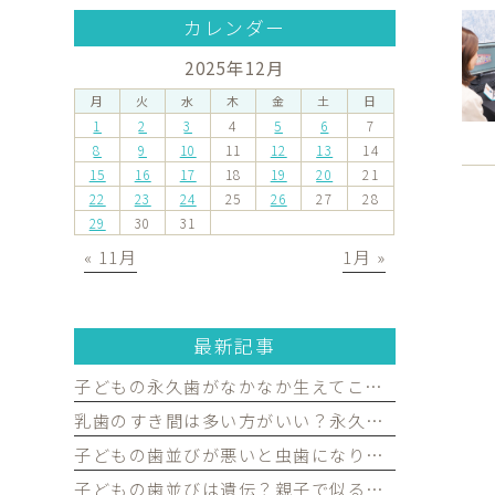
カレンダー
2025年12月
月
火
水
木
金
土
日
1
2
3
4
5
6
7
8
9
10
11
12
13
14
15
16
17
18
19
20
21
22
23
24
25
26
27
28
29
30
31
« 11月
1月 »
最新記事
子どもの永久歯がなかなか生えてこない…受診した方がよいケースを歯科医が解説｜宮原・さいたま市北区の歯医者
乳歯のすき間は多い方がいい？永久歯がきれいに並ぶために必要な理由を歯科医が解説｜宮原・さいたま市北区の歯医者
子どもの歯並びが悪いと虫歯になりやすい？歯並びとお口の健康の関係を歯科医が解説｜宮原・さいたま市北区の歯医者
子どもの歯並びは遺伝？親子で似る部分と生活習慣で変えられる部分を歯科医が解説｜宮原・さいたま市北区の歯医者