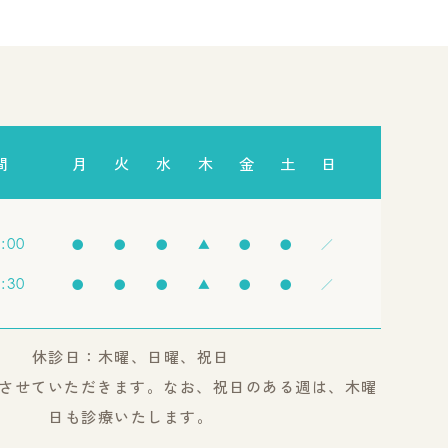
間
月
火
水
木
金
土
日
3:00
●
●
●
▲
●
●
／
8:30
●
●
●
▲
●
●
／
休診日：木曜、日曜、祝日
させていただきます。なお、祝日のある週は、木曜
日も診療いたします。