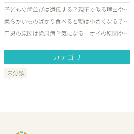
子どもの歯並びは遺伝する？親子で似る理由や予防できるポイントを歯科医が解説｜宮原・さいたま市北区の歯医者
柔らかいものばかり食べると顎は小さくなる？子どもの歯並びとの関係を歯科医が解説｜宮原・さいたま市北区の歯医者
口臭の原因は歯周病？気になるニオイの原因や対策を歯科医が解説｜宮原・さいたま市北区の歯医者
カテゴリ
未分類