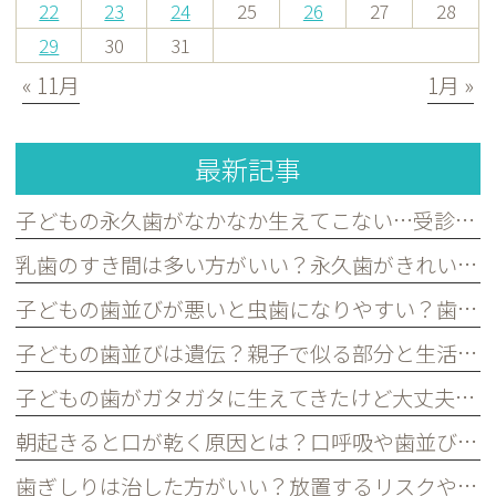
22
23
24
25
26
27
28
29
30
31
« 11月
1月 »
最新記事
子どもの永久歯がなかなか生えてこない…受診した方がよいケースを歯科医が解説｜宮原・さいたま市北区の歯医者
乳歯のすき間は多い方がいい？永久歯がきれいに並ぶために必要な理由を歯科医が解説｜宮原・さいたま市北区の歯医者
子どもの歯並びが悪いと虫歯になりやすい？歯並びとお口の健康の関係を歯科医が解説｜宮原・さいたま市北区の歯医者
子どもの歯並びは遺伝？親子で似る部分と生活習慣で変えられる部分を歯科医が解説｜宮原・さいたま市北区の歯医者
子どもの歯がガタガタに生えてきたけど大丈夫？永久歯の歯並びについて歯科医が解説｜宮原・さいたま市北区の歯医者
朝起きると口が乾く原因とは？口呼吸や歯並びとの関係を歯科医が解説｜宮原・さいたま市北区の歯医者
歯ぎしりは治した方がいい？放置するリスクや原因を歯科医が解説｜宮原・さいたま市北区の歯医者