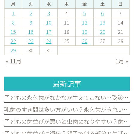
月
火
水
木
金
土
日
1
2
3
4
5
6
7
8
9
10
11
12
13
14
15
16
17
18
19
20
21
22
23
24
25
26
27
28
29
30
31
« 11月
1月 »
最新記事
子どもの永久歯がなかなか生えてこない…受診した方がよいケースを歯科医が解説｜宮原・さいたま市北区の歯医者
乳歯のすき間は多い方がいい？永久歯がきれいに並ぶために必要な理由を歯科医が解説｜宮原・さいたま市北区の歯医者
子どもの歯並びが悪いと虫歯になりやすい？歯並びとお口の健康の関係を歯科医が解説｜宮原・さいたま市北区の歯医者
子どもの歯並びは遺伝？親子で似る部分と生活習慣で変えられる部分を歯科医が解説｜宮原・さいたま市北区の歯医者