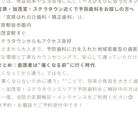
院では、検査結果や生活習慣に応じて
一人ひとりに合ったメ
 宮原・加茂宮・ステラタウン近くで予防歯科をお探しの方へ
院「
宮原はれのひ歯科・矯正歯科
」は、
宮原駅徒歩圏内
加茂宮駅すぐ
ステラタウンからもアクセス良好
子さまから大人まで、
予防歯科に力を入れた地域密着型の歯医
潔な環境と丁寧なカウンセリングで、安心して通っていただけ
 まとめ：歯医者は“痛くなる前”に行く時代
悪くなってから通う」ではなく、
*「悪くならないために通う」**ことで、将来の負担を大きく
原・加茂宮・ステラタウンエリアで予防歯科をご検討中の方
ひ一度、当院の定期検診・メンテナンスをご利用ください😊
EB予約・お電話でご予約受付中です！