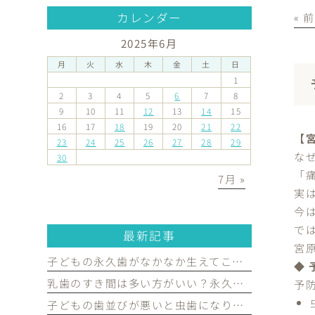
カレンダー
« 
2025年6月
月
火
水
木
金
土
日
1
2
3
4
5
6
7
8
9
10
11
12
13
14
15
16
17
18
19
20
21
22
【
23
24
25
26
27
28
29
な
30
「
7月 »
実
今
で
最新記事
宮
子どもの永久歯がなかなか生えてこない…受診した方がよいケースを歯科医が解説｜宮原・さいたま市北区の歯医者
◆
乳歯のすき間は多い方がいい？永久歯がきれいに並ぶために必要な理由を歯科医が解説｜宮原・さいたま市北区の歯医者
予
子どもの歯並びが悪いと虫歯になりやすい？歯並びとお口の健康の関係を歯科医が解説｜宮原・さいたま市北区の歯医者