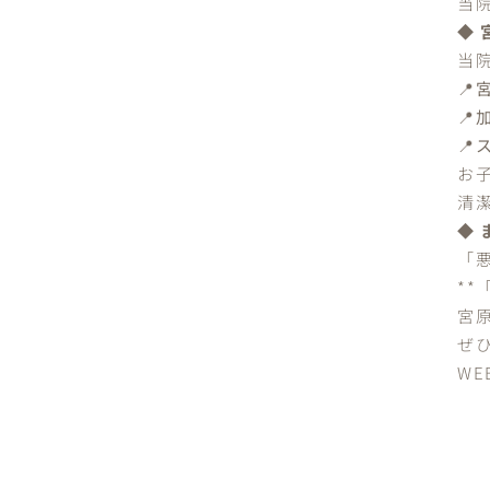
当
◆
当
📍
📍
📍
お
清
◆
「
*
宮
ぜ
W