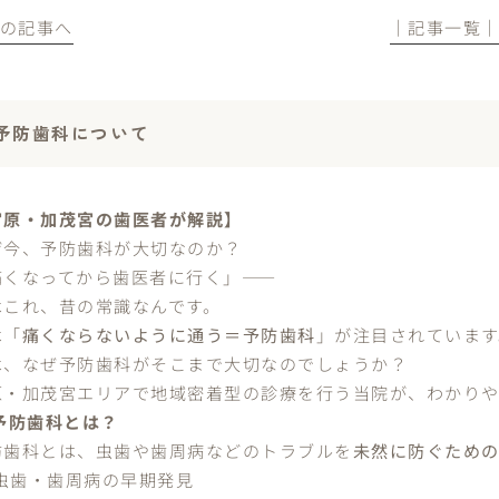
前の記事へ
│記事一覧
予防歯科について
宮原・加茂宮の歯医者が解説】
ぜ今、予防歯科が大切なのか？
痛くなってから歯医者に行く」――
はこれ、昔の常識なんです。
は「
痛くならないように通う＝予防歯科
」が注目されています
は、なぜ予防歯科がそこまで大切なのでしょうか？
原・加茂宮エリアで地域密着型の診療を行う当院が、わかりや
 予防歯科とは？
防歯科とは、虫歯や歯周病などのトラブルを
未然に防ぐため
虫歯・歯周病の早期発見