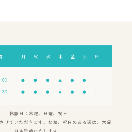
間
月
火
水
木
金
土
日
3:00
●
●
●
▲
●
●
／
8:30
●
●
●
▲
●
●
／
休診日：木曜、日曜、祝日
させていただきます。なお、祝日のある週は、木曜
日も診療いたします。