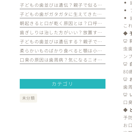
子どもの歯並びは遺伝？親子で似る部分と生活習慣で変えられる部分を歯科医が解説｜宮原・さいたま市北区の歯医者
子どもの歯がガタガタに生えてきたけど大丈夫？永久歯の歯並びについて歯科医が解説｜宮原・さいたま市北区の歯医者
朝起きると口が乾く原因とは？口呼吸や歯並びとの関係を歯科医が解説｜宮原・さいたま市北区の歯医者
こ
歯ぎしりは治した方がいい？放置するリスクや原因を歯科医が解説｜宮原・さいたま市北区の歯医者
◆
🦷
子どもの歯並びは遺伝する？親子で似る理由や予防できるポイントを歯科医が解説｜宮原・さいたま市北区の歯医者
虫
柔らかいものばかり食べると顎は小さくなる？子どもの歯並びとの関係を歯科医が解説｜宮原・さいたま市北区の歯医者
ン
口臭の原因は歯周病？気になるニオイの原因や対策を歯科医が解説｜宮原・さいたま市北区の歯医者
🦷
8
🦷
カテゴリ
歯
🦷
未分類
口
◆
予
お