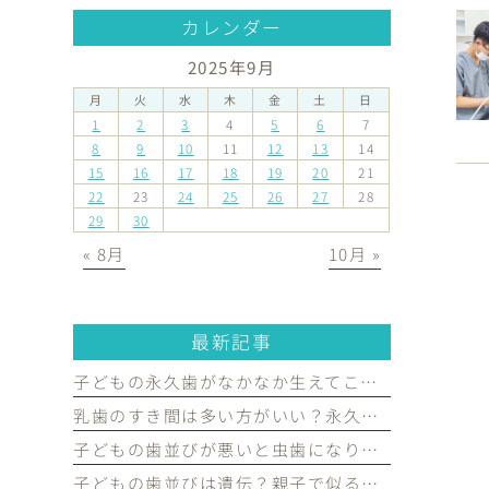
カレンダー
2025年9月
月
火
水
木
金
土
日
1
2
3
4
5
6
7
8
9
10
11
12
13
14
15
16
17
18
19
20
21
22
23
24
25
26
27
28
29
30
« 8月
10月 »
最新記事
子どもの永久歯がなかなか生えてこない…受診した方がよいケースを歯科医が解説｜宮原・さいたま市北区の歯医者
乳歯のすき間は多い方がいい？永久歯がきれいに並ぶために必要な理由を歯科医が解説｜宮原・さいたま市北区の歯医者
子どもの歯並びが悪いと虫歯になりやすい？歯並びとお口の健康の関係を歯科医が解説｜宮原・さいたま市北区の歯医者
子どもの歯並びは遺伝？親子で似る部分と生活習慣で変えられる部分を歯科医が解説｜宮原・さいたま市北区の歯医者