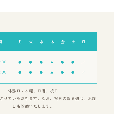
間
月
火
水
木
金
土
日
3:00
●
●
●
▲
●
●
／
8:30
●
●
●
▲
●
●
／
休診日：木曜、日曜、祝日
させていただきます。なお、祝日のある週は、木曜
日も診療いたします。