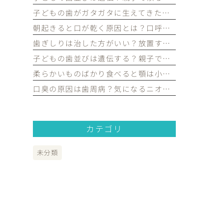
子どもの歯がガタガタに生えてきたけど大丈夫？永久歯の歯並びについて歯科医が解説｜宮原・さいたま市北区の歯医者
朝起きると口が乾く原因とは？口呼吸や歯並びとの関係を歯科医が解説｜宮原・さいたま市北区の歯医者
歯ぎしりは治した方がいい？放置するリスクや原因を歯科医が解説｜宮原・さいたま市北区の歯医者
子どもの歯並びは遺伝する？親子で似る理由や予防できるポイントを歯科医が解説｜宮原・さいたま市北区の歯医者
柔らかいものばかり食べると顎は小さくなる？子どもの歯並びとの関係を歯科医が解説｜宮原・さいたま市北区の歯医者
口臭の原因は歯周病？気になるニオイの原因や対策を歯科医が解説｜宮原・さいたま市北区の歯医者
カテゴリ
未分類