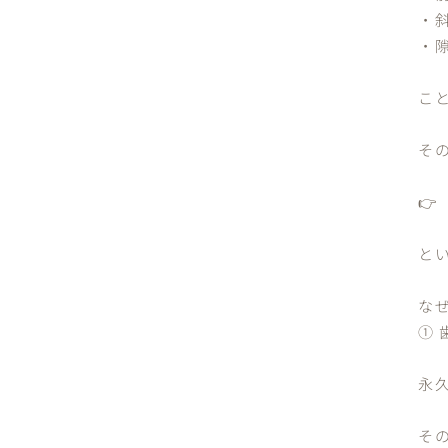
・
・
こ
そ

と
な
①
永
そ