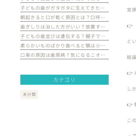
子どもの歯がガタガタに生えてきたけど大丈夫？永久歯の歯並びについて歯科医が解説｜宮原・さいたま市北区の歯医者
宮
朝起きると口が乾く原因とは？口呼吸や歯並びとの関係を歯科医が解説｜宮原・さいたま市北区の歯医者

歯ぎしりは治した方がいい？放置するリスクや原因を歯科医が解説｜宮原・さいたま市北区の歯医者
子どもの歯並びは遺伝する？親子で似る理由や予防できるポイントを歯科医が解説｜宮原・さいたま市北区の歯医者
と
柔らかいものばかり食べると顎は小さくなる？子どもの歯並びとの関係を歯科医が解説｜宮原・さいたま市北区の歯医者
口臭の原因は歯周病？気になるニオイの原因や対策を歯科医が解説｜宮原・さいたま市北区の歯医者
結論

カテゴリ
し
未分類

こ
・