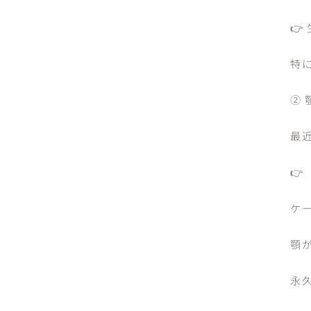

特
② 
最

ケ
顎
永