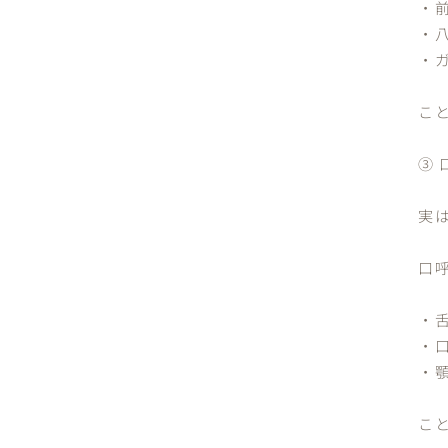
・
・
・
こ
③ 
実
口
・
・
・
こ