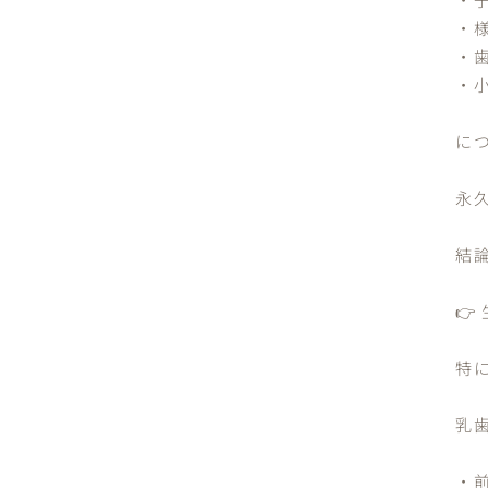
・
・
・
に
永
結

特に
乳
・