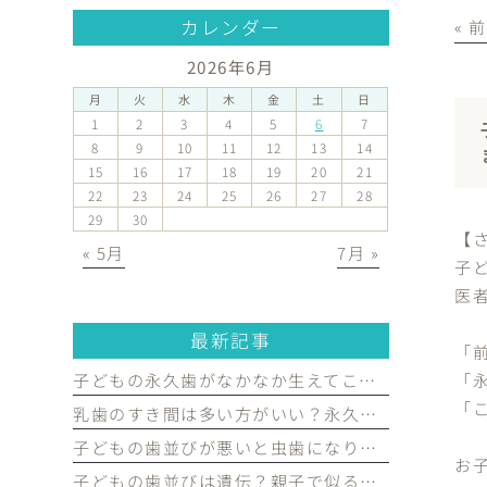
カレンダー
« 
2026年6月
月
火
水
木
金
土
日
1
2
3
4
5
6
7
8
9
10
11
12
13
14
15
16
17
18
19
20
21
22
23
24
25
26
27
28
29
30
【
« 5月
7月 »
子
医
最新記事
「
子どもの永久歯がなかなか生えてこない…受診した方がよいケースを歯科医が解説｜宮原・さいたま市北区の歯医者
「
「
乳歯のすき間は多い方がいい？永久歯がきれいに並ぶために必要な理由を歯科医が解説｜宮原・さいたま市北区の歯医者
子どもの歯並びが悪いと虫歯になりやすい？歯並びとお口の健康の関係を歯科医が解説｜宮原・さいたま市北区の歯医者
お
子どもの歯並びは遺伝？親子で似る部分と生活習慣で変えられる部分を歯科医が解説｜宮原・さいたま市北区の歯医者