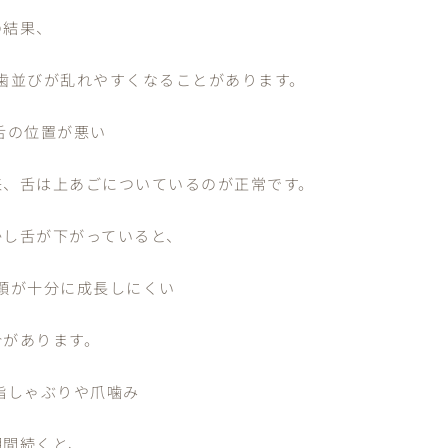
の結果、
 歯並びが乱れやすくなることがあります。
 舌の位置が悪い
来、舌は上あごについているのが正常です。
かし舌が下がっていると、
 顎が十分に成長しにくい
合があります。
 指しゃぶりや爪噛み
期間続くと、