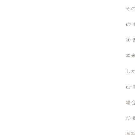
そ

④
本
し
👉
場
⑤
長