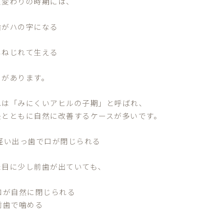
え変わりの時期には、
歯がハの字になる
しねじれて生える
とがあります。
れは「みにくいアヒルの子期」と呼ばれ、
長とともに自然に改善するケースが多いです。
 軽い出っ歯で口が閉じられる
た目に少し前歯が出ていても、
 口が自然に閉じられる
前歯で噛める