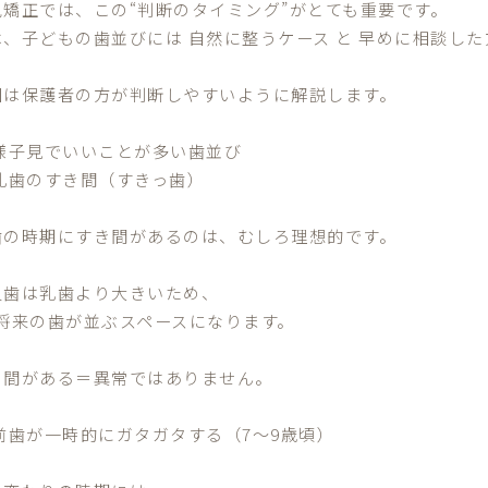
児矯正では、この“判断のタイミング”がとても重要です。
は、子どもの歯並びには 自然に整うケース と 早めに相談した
回は保護者の方が判断しやすいように解説します。
 様子見でいいことが多い歯並び
 乳歯のすき間（すきっ歯）
歯の時期にすき間があるのは、むしろ理想的です。
久歯は乳歯より大きいため、
 将来の歯が並ぶスペースになります。
き間がある＝異常ではありません。
 前歯が一時的にガタガタする（7〜9歳頃）