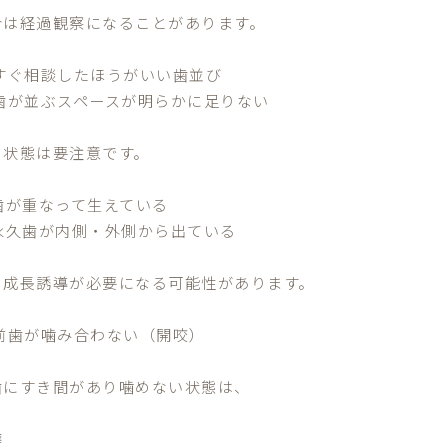
合は経過観察になることがあります。
 すぐ相談したほうがいい歯並び
 歯が並ぶスペースが明らかに足りない
の状態は要注意です。
 歯が重なって生えている
 永久歯が内側・外側から出ている
の成長誘導が必要になる可能性があります。
 前歯が噛み合わない（開咬）
歯にすき間があり噛めない状態は、
癖