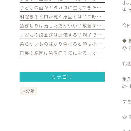
小
子どもの歯がガタガタに生えてきたけど大丈夫？永久歯の歯並びについて歯科医が解説｜宮原・さいたま市北区の歯医者
実
朝起きると口が乾く原因とは？口呼吸や歯並びとの関係を歯科医が解説｜宮原・さいたま市北区の歯医者
今
歯ぎしりは治した方がいい？放置するリスクや原因を歯科医が解説｜宮原・さいたま市北区の歯医者
子どもの歯並びは遺伝する？親子で似る理由や予防できるポイントを歯科医が解説｜宮原・さいたま市北区の歯医者
◆
柔らかいものばかり食べると顎は小さくなる？子どもの歯並びとの関係を歯科医が解説｜宮原・さいたま市北区の歯医者
◎
口臭の原因は歯周病？気になるニオイの原因や対策を歯科医が解説｜宮原・さいたま市北区の歯医者
乳
カテゴリ
永

未分類
す
◎