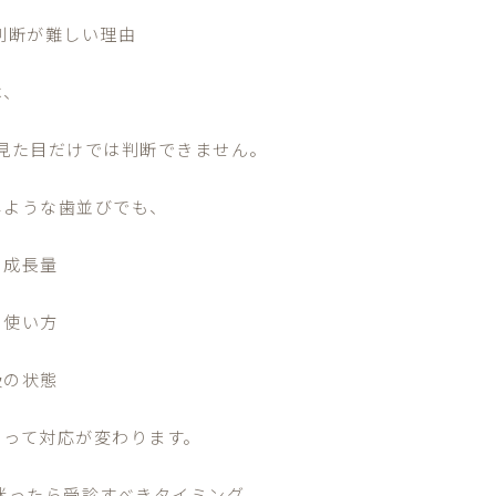
 判断が難しい理由
は、
 見た目だけでは判断できません。
じような歯並びでも、
の成長量
の使い方
吸の状態
よって対応が変わります。
 迷ったら受診すべきタイミング