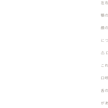
左
顎
顔
に
⚠
こ
口
舌
が