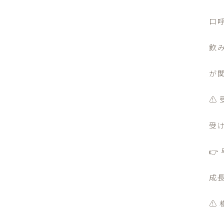
口
飲
が
⚠
受

成
⚠