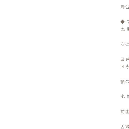
場
◆
⚠
次
☑
☑
顎
⚠
前
舌