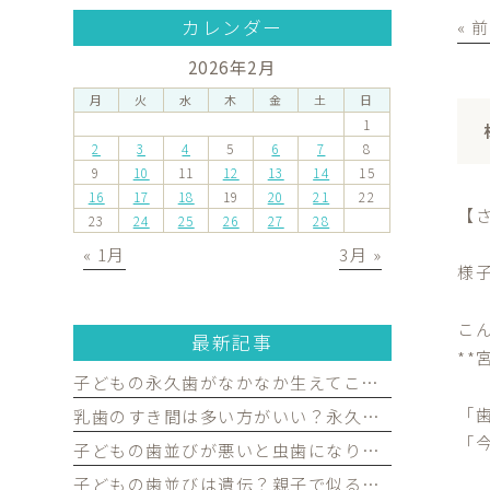
カレンダー
« 
2026年2月
月
火
水
木
金
土
日
1
2
3
4
5
6
7
8
9
10
11
12
13
14
15
16
17
18
19
20
21
22
【
23
24
25
26
27
28
« 1月
3月 »
様
こ
最新記事
**
子どもの永久歯がなかなか生えてこない…受診した方がよいケースを歯科医が解説｜宮原・さいたま市北区の歯医者
「
乳歯のすき間は多い方がいい？永久歯がきれいに並ぶために必要な理由を歯科医が解説｜宮原・さいたま市北区の歯医者
「
子どもの歯並びが悪いと虫歯になりやすい？歯並びとお口の健康の関係を歯科医が解説｜宮原・さいたま市北区の歯医者
子どもの歯並びは遺伝？親子で似る部分と生活習慣で変えられる部分を歯科医が解説｜宮原・さいたま市北区の歯医者