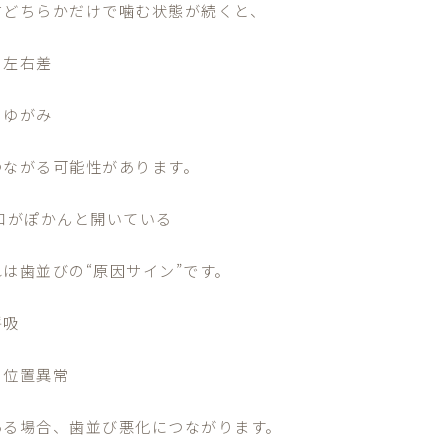
右どちらかだけで噛む状態が続くと、
の左右差
のゆがみ
つながる可能性があります。
 口がぽかんと開いている
れは歯並びの“原因サイン”です。
呼吸
の位置異常
ある場合、歯並び悪化につながります。