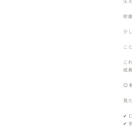
生
前
少
こ
こ
成
◎
見
✔
✔ 