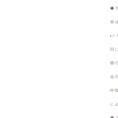
◆
実

同
顎
舌
呼
に
◆