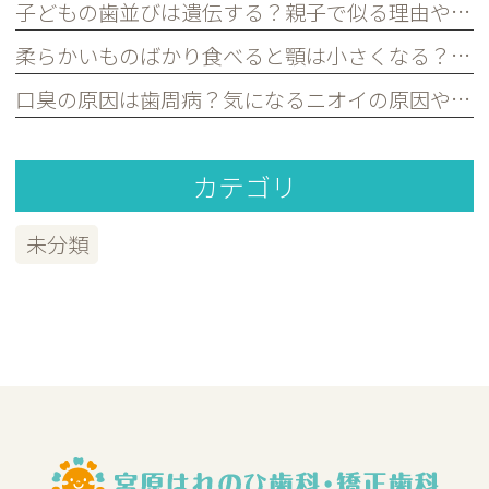
子どもの歯並びは遺伝する？親子で似る理由や予防できるポイントを歯科医が解説｜宮原・さいたま市北区の歯医者
柔らかいものばかり食べると顎は小さくなる？子どもの歯並びとの関係を歯科医が解説｜宮原・さいたま市北区の歯医者
口臭の原因は歯周病？気になるニオイの原因や対策を歯科医が解説｜宮原・さいたま市北区の歯医者
カテゴリ
未分類