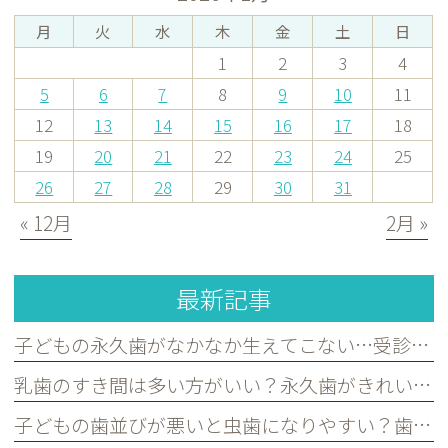
月
火
水
木
金
土
日
1
2
3
4
5
6
7
8
9
10
11
12
13
14
15
16
17
18
19
20
21
22
23
24
25
26
27
28
29
30
31
« 12月
2月 »
最新記事
子どもの永久歯がなかなか生えてこない…受診した方がよいケースを歯科医が解説｜宮原・さいたま市北区の歯医者
乳歯のすき間は多い方がいい？永久歯がきれいに並ぶために必要な理由を歯科医が解説｜宮原・さいたま市北区の歯医者
子どもの歯並びが悪いと虫歯になりやすい？歯並びとお口の健康の関係を歯科医が解説｜宮原・さいたま市北区の歯医者