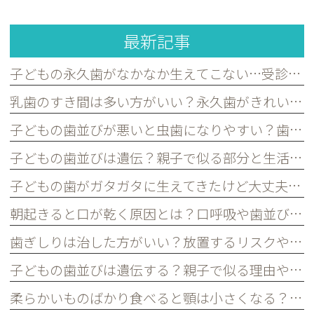
最新記事
子どもの永久歯がなかなか生えてこない…受診した方がよいケースを歯科医が解説｜宮原・さいたま市北区の歯医者
乳歯のすき間は多い方がいい？永久歯がきれいに並ぶために必要な理由を歯科医が解説｜宮原・さいたま市北区の歯医者
子どもの歯並びが悪いと虫歯になりやすい？歯並びとお口の健康の関係を歯科医が解説｜宮原・さいたま市北区の歯医者
子どもの歯並びは遺伝？親子で似る部分と生活習慣で変えられる部分を歯科医が解説｜宮原・さいたま市北区の歯医者
子どもの歯がガタガタに生えてきたけど大丈夫？永久歯の歯並びについて歯科医が解説｜宮原・さいたま市北区の歯医者
朝起きると口が乾く原因とは？口呼吸や歯並びとの関係を歯科医が解説｜宮原・さいたま市北区の歯医者
歯ぎしりは治した方がいい？放置するリスクや原因を歯科医が解説｜宮原・さいたま市北区の歯医者
子どもの歯並びは遺伝する？親子で似る理由や予防できるポイントを歯科医が解説｜宮原・さいたま市北区の歯医者
柔らかいものばかり食べると顎は小さくなる？子どもの歯並びとの関係を歯科医が解説｜宮原・さいたま市北区の歯医者