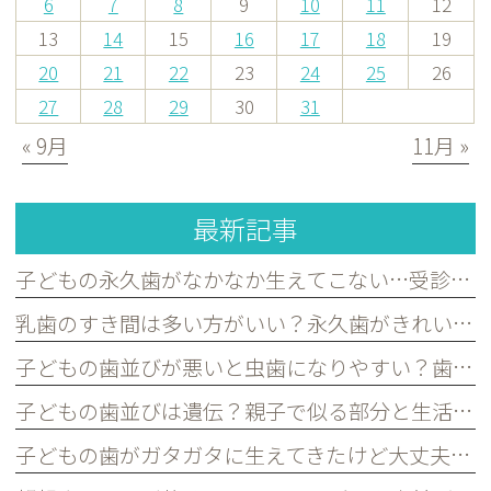
6
7
8
9
10
11
12
13
14
15
16
17
18
19
20
21
22
23
24
25
26
27
28
29
30
31
« 9月
11月 »
最新記事
子どもの永久歯がなかなか生えてこない…受診した方がよいケースを歯科医が解説｜宮原・さいたま市北区の歯医者
乳歯のすき間は多い方がいい？永久歯がきれいに並ぶために必要な理由を歯科医が解説｜宮原・さいたま市北区の歯医者
子どもの歯並びが悪いと虫歯になりやすい？歯並びとお口の健康の関係を歯科医が解説｜宮原・さいたま市北区の歯医者
子どもの歯並びは遺伝？親子で似る部分と生活習慣で変えられる部分を歯科医が解説｜宮原・さいたま市北区の歯医者
子どもの歯がガタガタに生えてきたけど大丈夫？永久歯の歯並びについて歯科医が解説｜宮原・さいたま市北区の歯医者