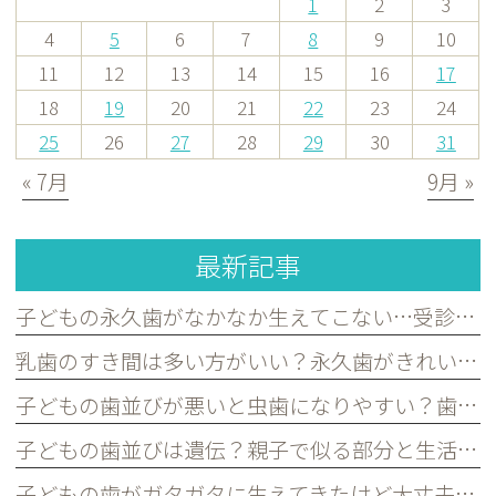
1
2
3
4
5
6
7
8
9
10
11
12
13
14
15
16
17
18
19
20
21
22
23
24
25
26
27
28
29
30
31
« 7月
9月 »
最新記事
子どもの永久歯がなかなか生えてこない…受診した方がよいケースを歯科医が解説｜宮原・さいたま市北区の歯医者
乳歯のすき間は多い方がいい？永久歯がきれいに並ぶために必要な理由を歯科医が解説｜宮原・さいたま市北区の歯医者
子どもの歯並びが悪いと虫歯になりやすい？歯並びとお口の健康の関係を歯科医が解説｜宮原・さいたま市北区の歯医者
子どもの歯並びは遺伝？親子で似る部分と生活習慣で変えられる部分を歯科医が解説｜宮原・さいたま市北区の歯医者
子どもの歯がガタガタに生えてきたけど大丈夫？永久歯の歯並びについて歯科医が解説｜宮原・さいたま市北区の歯医者