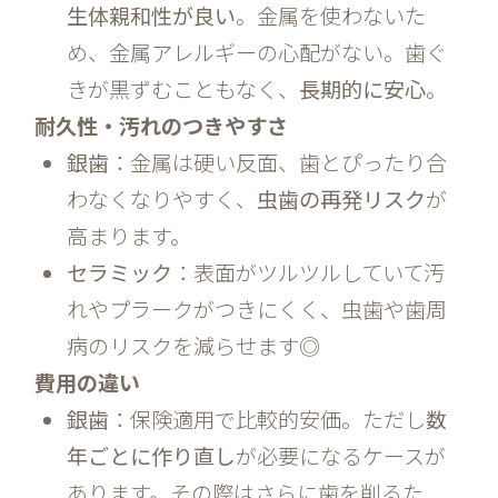
生体親和性が良い
。金属を使わないた
め、金属アレルギーの心配がない。歯ぐ
きが黒ずむこともなく、
長期的に安心
。
耐久性・汚れのつきやすさ
銀歯
：金属は硬い反面、歯とぴったり合
わなくなりやすく、
虫歯の再発リスク
が
高まります。
セラミック
：表面がツルツルしていて汚
れやプラークがつきにくく、虫歯や歯周
病のリスクを減らせます◎
費用の違い
銀歯
：保険適用で比較的安価。ただし
数
年ごとに作り直し
が必要になるケースが
あります。その際はさらに歯を削るた