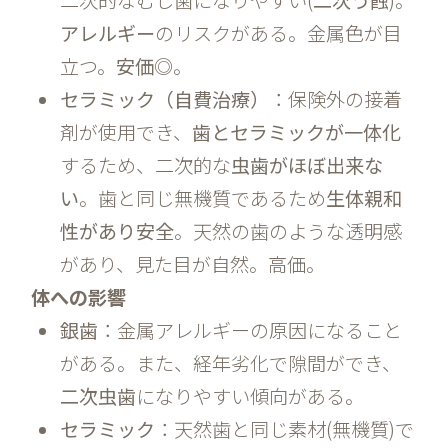
アレルギー
のリスクがある。金属色が目
立つ。
安価◎
。
セラミック（自費治療）
：保険外の接着
剤が使用でき、
歯とセラミックが一体化
するため、二次的な
虫歯がほぼ出来な
い
。歯と同じ無機質であるため
生体親和
性があり安全
。天然の歯のような透明感
があり、見た目が自然。高価。
体への影響
銀歯
：金属アレルギーの原因になること
がある。また、経年劣化で隙間ができ、
二次虫歯
になりやすい傾向がある。
セラミック
：天然歯と同じ素材(無機質)で